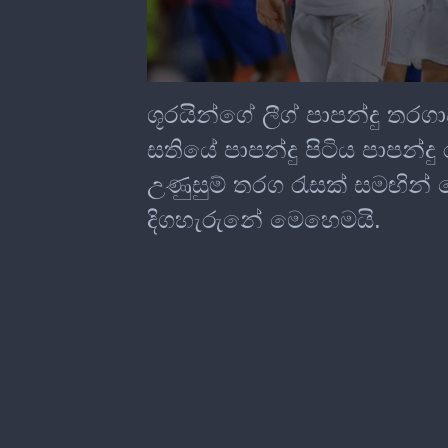
0
seconds
ශූරයින්ගේ ලීග් පාපන්දු ත
of
0
සතියේ පාපන්දු පිටිය පාපන්දු
seconds
උණුසුම් තරග රැසක් සමඟින් ග
දිගහැරුනේ මෙහෙමයි.