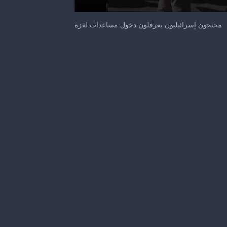
0
seconds
محتجون إسرائيليون يعرقلون دخول مساعدات لغزة
of
40
seconds