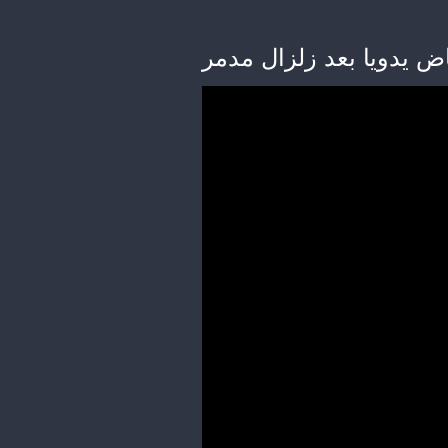
قاض يدويا بعد زلزال مدمر