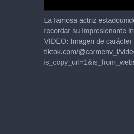
0
seconds
La famosa actriz estadounid
of
2
recordar su impresionante int
minutes,
4
VIDEO: Imagen de carácter il
seconds
tiktok.com/@carmenv_l/vi
is_copy_url=1&is_from_we