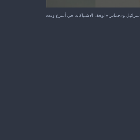
0
seconds
 إسرائيل و«حماس» لوقف الاشتباكات في أسرع وقت
of
42
seconds