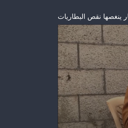
بار ينغصها نقص البطاريات