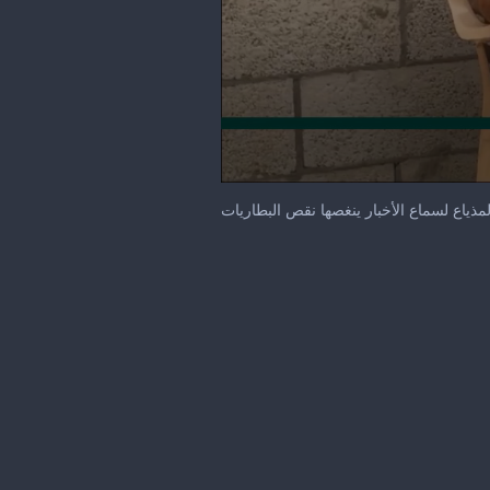
0
seconds
لمذياع لسماع الأخبار ينغصها نقص البطاريات
of
1
minute,
34
seconds
Volume
90%