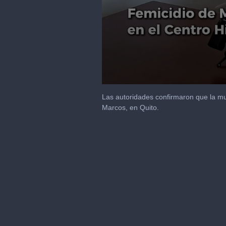
0
seconds
Las autoridades confirmaron que la m
of
Marcos, en Quito.
1
minute,
51
seconds
Volume
90%