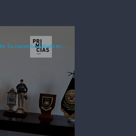
Las autoridades confirmaron que la muerte de María Fernanda López se investiga como femicidio. Su cuerpo fue hallado en una casa de San Marcos, en Quito.