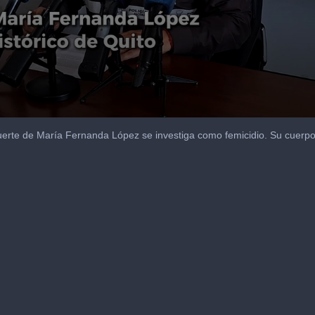
uerte de María Fernanda López se investiga como femicidio. Su cuerpo