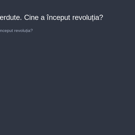
ierdute. Cine a început revoluția?
început revoluția?