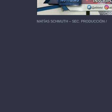
0
seconds
MATÍAS SCHMUTH – SEC. PRODUCCIÓN /
of
2
minutes,
0