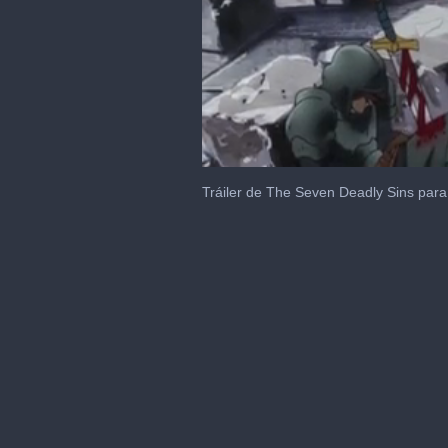
0
seconds
Tráiler de The Seven Deadly Sins para 
of
1
minute,
2
seconds
Volume
0%