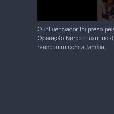
0
seconds
O influenciador foi preso pel
of
42
Operação Narco Fluxo, no dia
seconds
reencontro com a família.