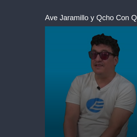
Ave Jaramillo y Qcho Con Q