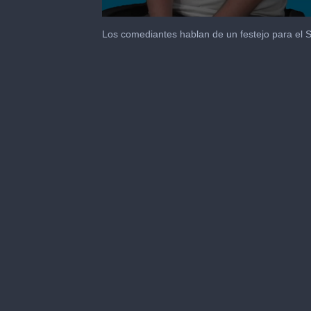
0
seconds
Los comediantes hablan de un festejo para el 
of
1
minute,
13
seconds