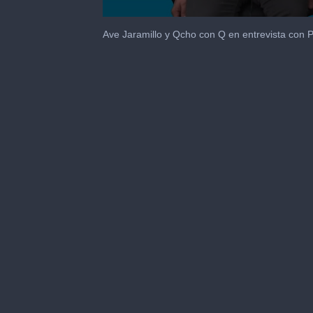
0
seconds
Ave Jaramillo y Qcho con Q en entrevista con P
of
1
minute,
45
seconds