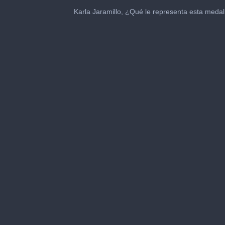
0
seconds
Karla Jaramillo, ¿Qué le representa esta medal
of
49
seconds