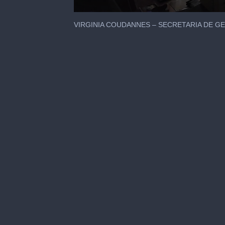
0
seconds
VIRGINIA COUDANNES – SECRETARIA DE GE
of
2
minutes,
21
seconds