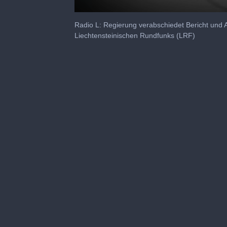
0
seconds
Radio L: Regierung verabschiedet Bericht und 
of
Liechtensteinischen Rundfunks (LRF)
3
minutes,
50
seconds