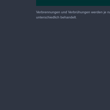
0
seconds
Verbrennungen und Verbrühungen werden je n
of
unterschiedlich behandelt.
32
minutes,
6
seconds