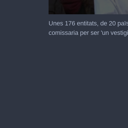
0
seconds
Unes 176 entitats, de 20 paï
of
2
comissaria per ser 'un vestigi
minutes,
5
seconds