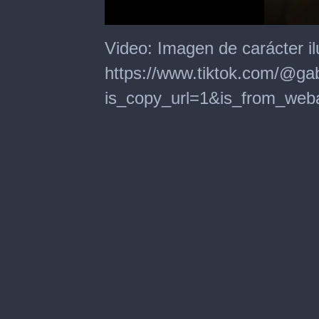
0
seconds
Video: Imagen de carácter il
of
27
https://www.tiktok.com/@g
seconds
is_copy_url=1&is_from_w