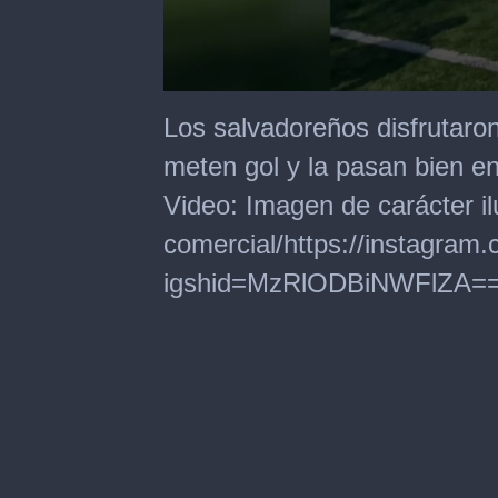
0
seconds
Los salvadoreños disfrutaron
of
29
meten gol y la pasan bien en
seconds
Video: Imagen de carácter il
comercial/https://instagram
igshid=MzRlODBiNWFlZA=