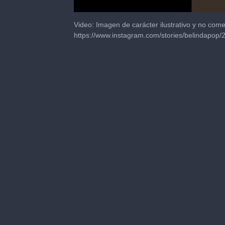
0
seconds
Video: Imagen de carácter ilustrativo y no comer
of
https://www.instagram.com/stories/belindapo
1
minute,
1
second