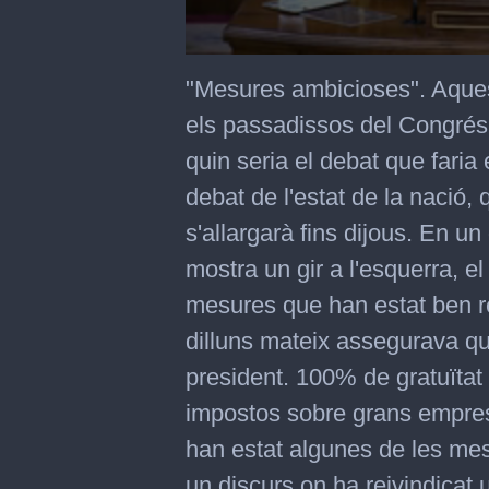
0
seconds
"Mesures ambicioses". Aques
of
1
els passadissos del Congrés d
minute,
57
quin seria el debat que faria
seconds
debat de l'estat de la nació,
s'allargarà fins dijous. En 
mostra un gir a l'esquerra, e
mesures que han estat ben 
dilluns mateix assegurava qu
president. 100% de gratuïta
impostos sobre grans emprese
han estat algunes de les me
un discurs on ha reivindicat 