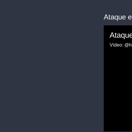
Ataque e
Ataque
Video: @h