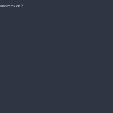
gonewsmx en X.
me