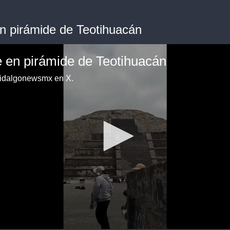
n pirámide de Teotihuacán
 en pirámide de Teotihuacán
idalgonewsmx en X.