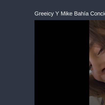
Greeicy Y Mike Bahía Conci