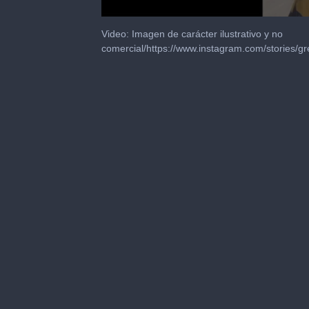
0
seconds
Video: Imagen de carácter ilustrativo y no
of
comercial/https://www.instagram.com/stories/
2
minutes,
26
seconds