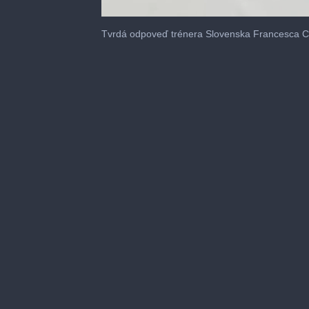
0
seconds
Tvrdá odpoveď trénera Slovenska Francesca C
of
2
minutes,
21
seconds