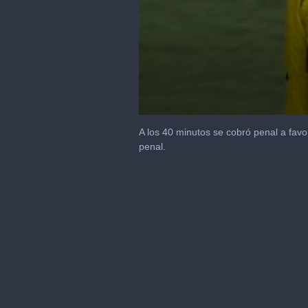
0
seconds
A los 40 minutos se cobró penal a favo
of
penal.
21
seconds
Volume
90%