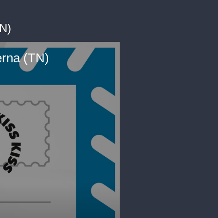
TN)
erna (TN)