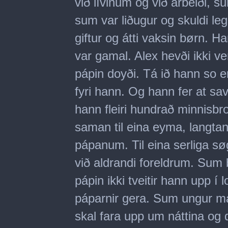
við lívinum og við arbeiði, s
sum var liðugur og skuldi leg
giftur og átti vaksin børn. H
var gamal. Alex hevði ikki v
pápin doyði. Tá ið hann so e
fyri hann. Og hann fer at sav
hann fleiri hundrað minnisbro
saman til eina eyma, langtand
pápanum. Til eina serliga s
við aldrandi foreldrum. Sum
pápin ikki tveitir hann upp í 
páparnir gera. Sum ungur mað
skal fara upp um náttina og d