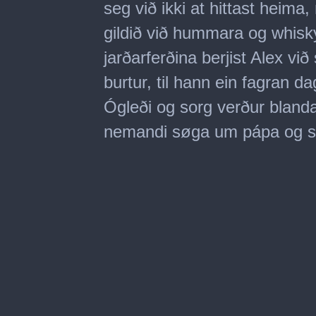
seg við ikki at hittast heima,
gildið við hummara og whisky
jarðarferðina berjist Alex vi
burtur, til hann ein fagran da
Ógleði og sorg verður bland
nemandi søga um pápa og son