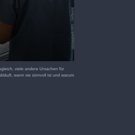
gleich, viele andere Ursachen für
läuft, wann sie sinnvoll ist und warum