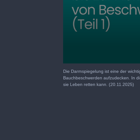
0
seconds
Die Darmspiegelung ist eine der wicht
of
Bauchbeschwerden aufzudecken. In diese
24
sie Leben retten kann. (20.11.2025)
minutes,
53
seconds
Volume
90%