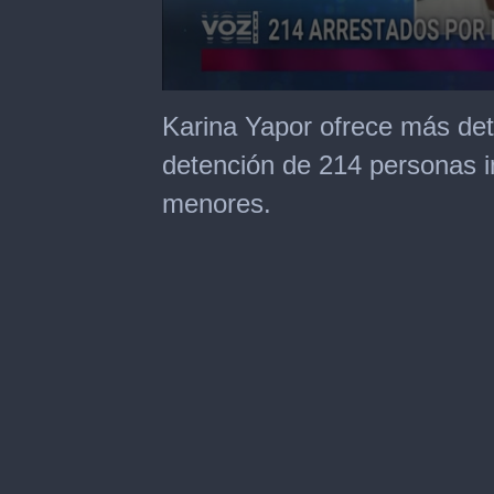
0
seconds
Karina Yapor ofrece más det
of
50
detención de 214 personas i
seconds
menores.