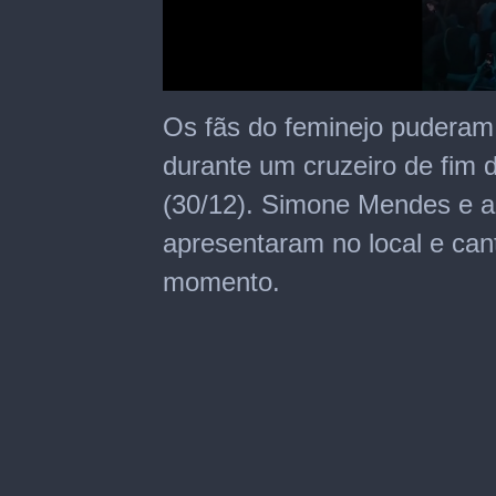
0
seconds
Os fãs do feminejo puderam
of
1
durante um cruzeiro de fim d
minute,
21
(30/12). Simone Mendes e a
seconds
apresentaram no local e ca
momento.