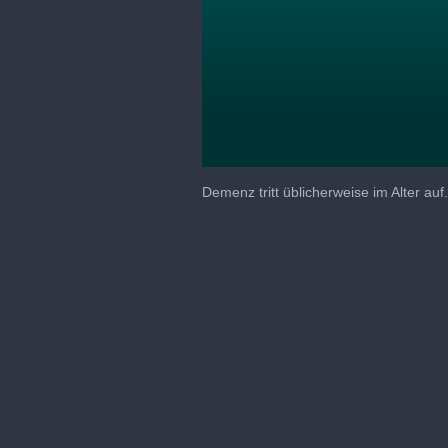
0
seconds
Demenz tritt üblicherweise im Alter a
of
54
minutes,
17
seconds
Volume
90%