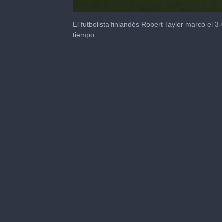
0
seconds
El futbolista finlandés Robert Taylor marcó el 3-
of
tiempo.
20
seconds