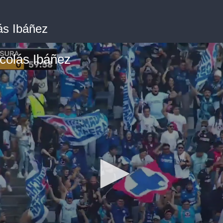
ás Ibáñez
colás Ibáñez