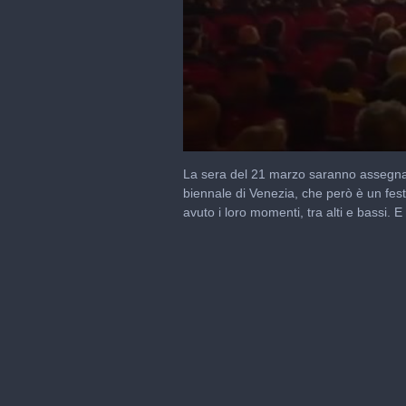
0
seconds
La sera del 21 marzo saranno assegnati i
of
biennale di Venezia, che però è un fest
2
avuto i loro momenti, tra alti e bassi.
minutes,
36
seconds
Volume
0%