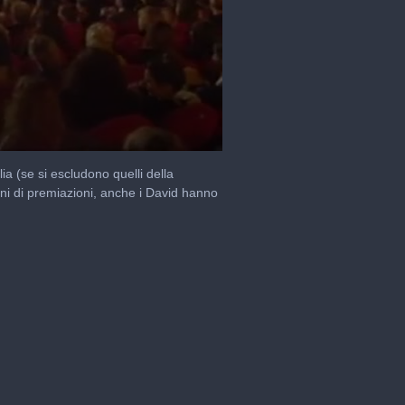
ia (se si escludono quelli della
nni di premiazioni, anche i David hanno