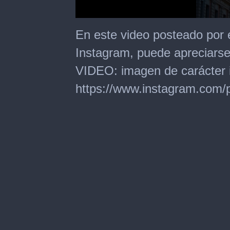
0
seconds
En este video posteado por
of
51
Instagram, puede apreciarse 
seconds
VIDEO: imagen de carácter il
https://www.instagram.com