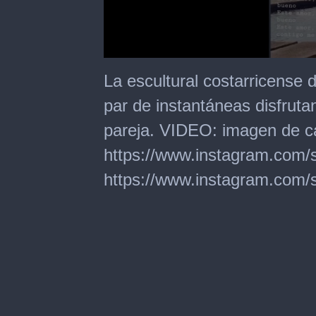
0
seconds
La escultural costarricense d
of
24
par de instantáneas disfruta
seconds
pareja. VIDEO: imagen de car
https://www.instagram.com/
https://www.instagram.com/