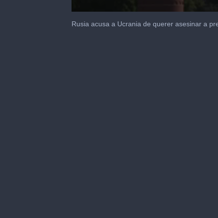
0
seconds
Rusia acusa a Ucrania de querer asesinar a pre
of
25
seconds