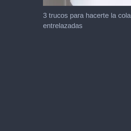
0
seconds
3 trucos para hacerte la cola
of
28
entrelazadas
seconds