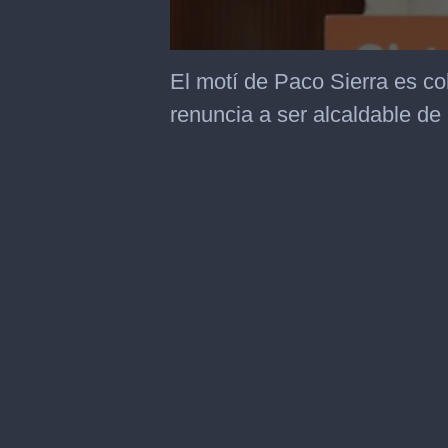
0
seconds
El motí de Paco Sierra es cob
of
1
renuncia a ser alcaldable de 
minute,
45
seconds