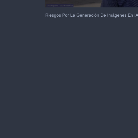
0
seconds
Riesgos Por La Generación De Imágenes En IA E
of
2
minutes,
38
seconds