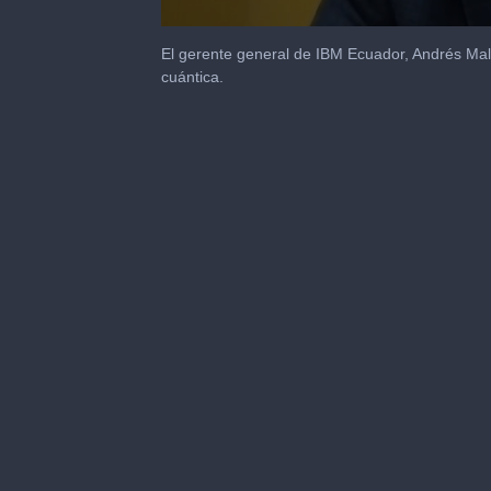
0
seconds
El gerente general de IBM Ecuador, Andrés Mald
of
cuántica.
1
minute,
1
second