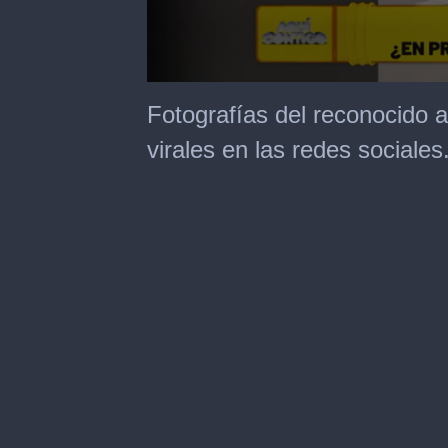
0
seconds
Fotografías del reconocido a
of
3
virales en las redes sociales
minutes,
17
seconds