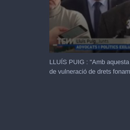
0
seconds
LLUÍS PUIG : ''Amb aquesta 
of
39
de vulneració de drets foname
seconds