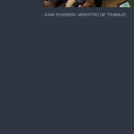
0
seconds
JUAN PUSINERI- MINISTRO DE TRABAJO
of
2
minutes,
15
seconds