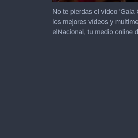
0
seconds
No te pierdas el vídeo 'Gala
of
2
los mejores vídeos y multim
minutes,
52
elNacional, tu medio online d
seconds