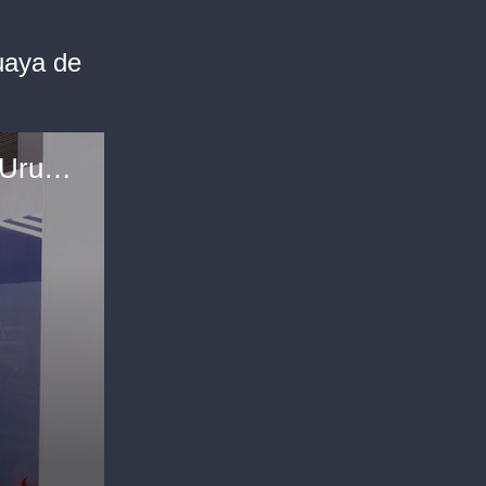
uaya de
Alexis Bosimenu, presidente de la Asociación Uruguaya de Polo