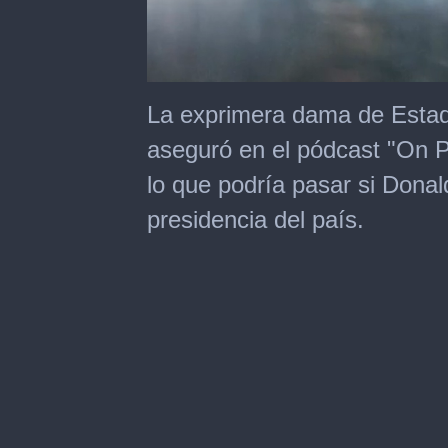
0
of
La exprimera dama de Estad
2
minutes,
aseguró en el pódcast "On P
8
seconds
lo que podría pasar si Dona
presidencia del país.