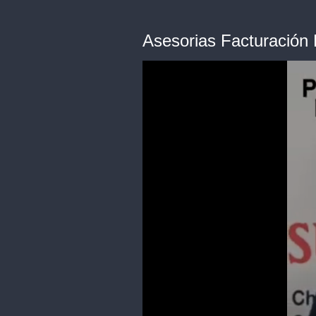
Asesorias Facturación 