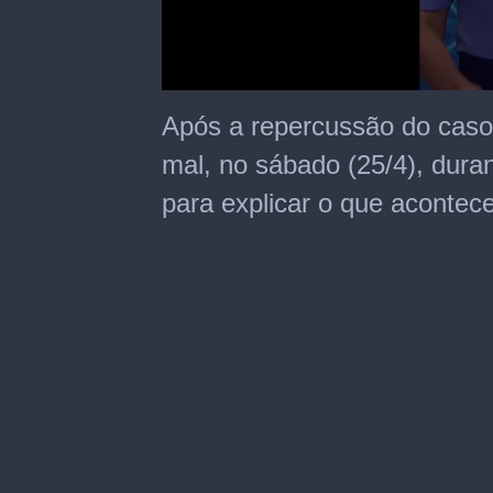
0
seconds
Após a repercussão do caso
of
57
mal, no sábado (25/4), dura
seconds
para explicar o que acontec